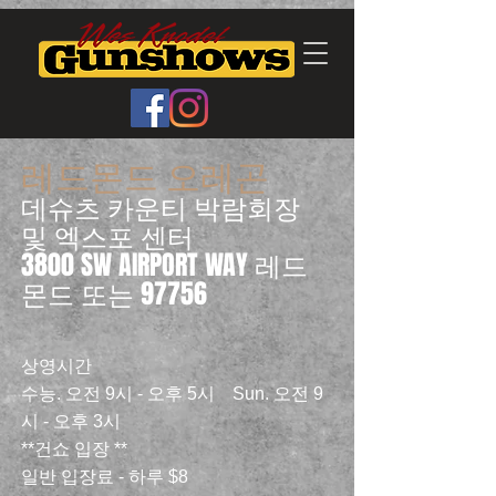
레드몬드 오레곤
데슈츠 카운티 박람회장
및 엑스포 센터
3800 SW AIRPORT WAY 레드
몬드 또는 97756
상영시간
수능. 오전 9시 - 오후 5시 Sun. 오전 9
시 - 오후 3시
**건쇼 입장 **
일반 입장료 - 하루 $8